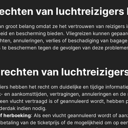
echten van luchtreizigers 
van groot belang omdat ze het vertrouwen van reizigers i
gheid en bescherming bieden. Vliegreizen kunnen gepaar
hten, annuleringen, verlies of beschadiging van bagag
rs te beschermen tegen de gevolgen van deze probleme
 rechten van luchtreiziger
iers hebben het recht om duidelijke en tijdige informati
k- en aankomsttijden, vertragingen, annuleringen en d
een vlucht vertraagd is of geannuleerd wordt, hebben 
nderdak indien nodig.
of herboeking
: Als een vlucht geannuleerd wordt of aanz
gbetaling van de ticketprijs of de mogelijkheid om op e