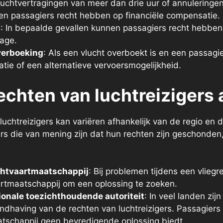
 vluchtvertragingen van meer dan drie uur of annuleringe
en passagiers recht hebben op financiële compensatie.
g
: In bepaalde gevallen kunnen passagiers recht hebben
age.
verboeking
: Als een vlucht overboekt is en een passagi
tie of een alternatieve vervoersmogelijkheid.
echten van luchtreiziger
uchtreizigers kan variëren afhankelijk van de regio en 
s die van mening zijn dat hun rechten zijn geschonden
chtvaartmaatschappij
: Bij problemen tijdens een vlieg
rtmaatschappij om een oplossing te zoeken.
tionale toezichthoudende autoriteit
: In veel landen zi
ndhaving van de rechten van luchtreizigers. Passagiers 
tschappij geen bevredigende oplossing biedt.