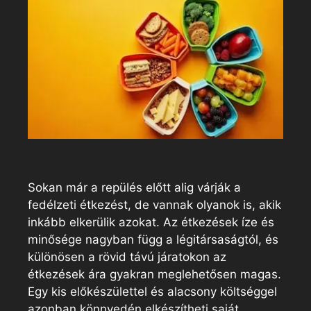
Sokan már a repülés előtt alig várják a
fedélzeti étkezést, de vannak olyanok is, akik
inkább elkerülik azokat. Az étkezések íze és
minősége nagyban függ a légitársaságtól, és
különösen a rövid távú járatokon az
étkezések ára gyakran meglehetősen magas.
Egy kis előkészülettel és alacsony költséggel
azonban könnyedén elkészítheti saját